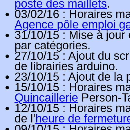
poste des maillets
.
03/02/16
: Horaires ma
Agence pôle emploi g
31/10/15
: Mise à jou
par catégories.
27/10/15
: Ajout du scr
de librairies arduino.
23/10/15
: Ajout de la
15/10/15
: Horaires ma
Quincaillerie
Person-T
12/10/15
: Horaires mag
de l'
heure de fermetur
09/10/15
: Horaires ma