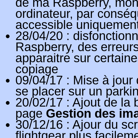
de ma Raspberry, mon 
ordinateur, par conséqu
accessible uniquement
28/04/20
: disfonction
Raspberry, des erreur
apparaitre sur certain
copiage
09/04/17
: Mise à jour 
se placer sur un parki
20/02/17
: Ajout de la
page
Gestion des ima
30/12/16
: Ajour du scr
flightgear plus facilem