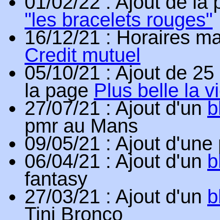
01/02/22
: Ajout de la
"les bracelets rouges"
16/12/21
: Horaires ma
Credit mutuel
05/10/21
: Ajout de 25
la page
Plus belle la v
27/07/21
: Ajout d'un
b
pmr au Mans
09/05/21
: Ajout d'un
06/04/21
: Ajout d'un
b
fantasy
27/03/21
: Ajout d'un
b
Tini Bronco