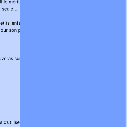
l le mérite vraiment tu sais.
 seule ... et l’expérience qui me manque, Abdoul peut la
petits enfants. Mais d’abord je vais avec Abdoul chez ses
pour son permis de séjour.
veras sur ta table de nuit...
d’utiliser notre carte de crédit, car nous l’avons annulée,