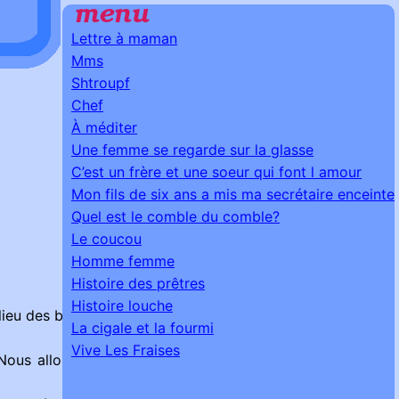
Lettre à maman
Mms
Shtroupf
Chef
À méditer
Une femme se regarde sur la glasse
C’est un frère et une soeur qui font l amour
Mon fils de six ans a mis ma secrétaire enceinte
Quel est le comble du comble?
Le coucou
Homme femme
Histoire des prêtres
Histoire louche
ieu des bois.
La cigale et la fourmi
Vive Les Fraises
Nous allons donc en cultiver et en donner à nos copains