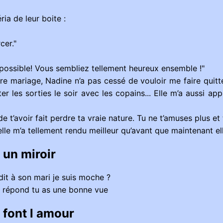
ia de leur boite :
cer."
 possible! Vous sembliez tellement heureux ensemble !"
otre mariage, Nadine n’a pas cessé de vouloir me faire quit
ter les sorties le soir avec les copains... Elle m’a aussi ap
 de t’avoir fait perdre ta vraie nature. Tu ne t’amuses plus et 
u’elle m’a tellement rendu meilleur qu’avant que maintenant e
un miroir
it à son mari je suis moche ?
i répond tu as une bonne vue
i font l amour