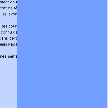
tement de ta mère).
trat de téléphone mobile.
es avons vendus au voisin (celui dont tu disais qu’il te
ni tes cours de musique.
 connu dans l’armée, je ne sais pas bien ce qu’il fait.... mais
 dans certains pays du Maghreb qu’il connait bien et qu’il
elais Papa
nes semaines sans sortir et sans regarder la télé pour le