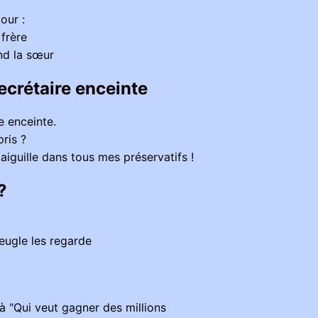
our :
 frère
ond la sœur
ecrétaire enceinte
e enceinte.
pris ?
 aiguille dans tous mes préservatifs !
?
veugle les regarde
 "Qui veut gagner des millions