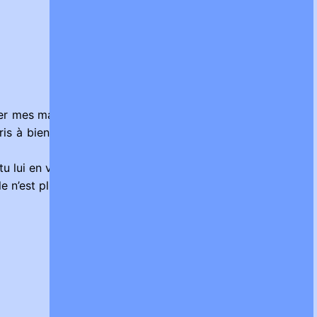
ter mes mauvaises habitudes. Elle m’a tout d’abord forcé à
pris à bien me fringuer, à apprécier la peinture, la musique
tu lui en veux, c’est ça?"
lle n’est plus assez bonne pour moi."