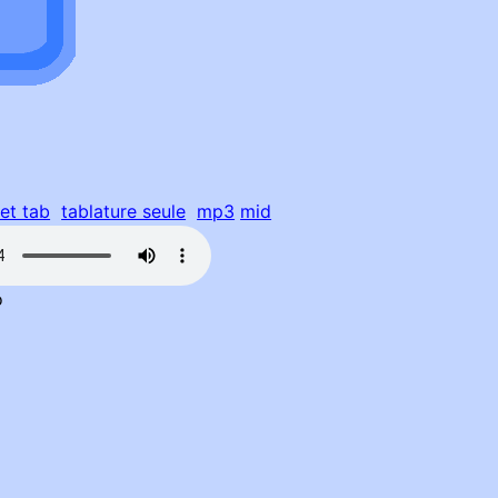
 et tab
tablature seule
mp3
mid
o