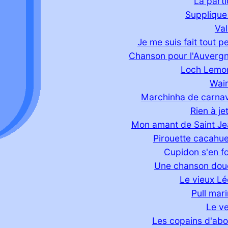
La part
Supplique 
Va
Je me suis fait tout pe
Chanson pour l'Auverg
Loch Lemo
Wain
Marchinha de carnav
Rien à je
Mon amant de Saint Je
Pirouette cacahu
Cupidon s'en f
Une chanson dou
Le vieux L
Pull mar
Le v
Les copains d'ab