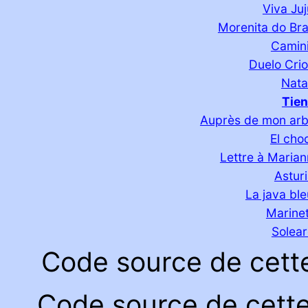
Viva Ju
Morenita do Bra
Camini
Duelo Crio
Nata
Tien
Auprès de mon arb
El cho
Lettre à Maria
Astur
La java bl
Marine
Solea
Code source de cett
Code source de cett